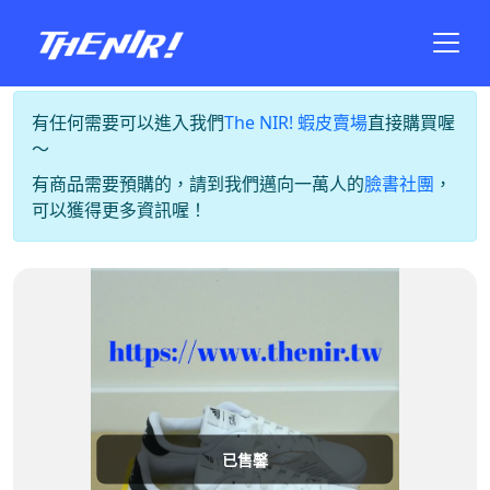
有任何需要可以進入我們
The NIR! 蝦皮賣場
直接購買喔
～
有商品需要預購的，請到我們邁向一萬人的
臉書社團
，
可以獲得更多資訊喔！
已售馨