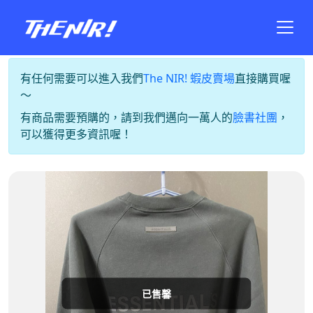
有任何需要可以進入我們
The NIR! 蝦皮賣場
直接購買喔
～
有商品需要預購的，請到我們邁向一萬人的
臉書社團
，
可以獲得更多資訊喔！
已售馨