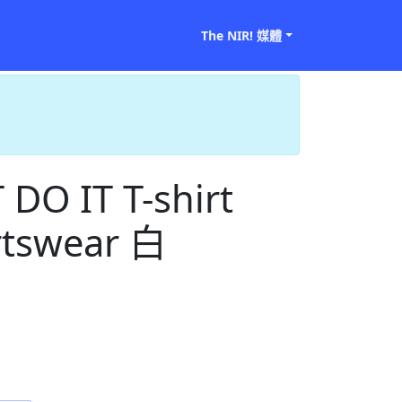
The NIR! 媒體
 DO IT T-shirt
rtswear 白