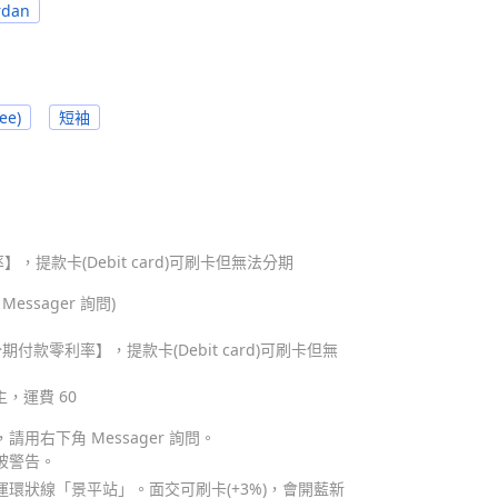
rdan
ee)
短袖
，提款卡(Debit card)可刷卡但無法分期
ssager 詢問)
期付款零利率】，提款卡(Debit card)可刷卡但無
主，運費 60
用右下角 Messager 詢問。
被警告。
環狀線「景平站」。面交可刷卡(+3%)，會開藍新