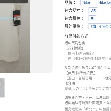
品牌
：
Nike
Nike Jo
包含尺寸
：
L號
包含顏色
：
白
額外屬性
：
T恤 T-shirt (t
訂購付款方式：
蝦皮賣場包含
【貨到付款】
【信用卡(所有銀行)】
【信用卡3~6期分期付款零利率】
藍新金流付款包含(請用右下角 Me
【信用卡(所有銀行)】
【玉山、台新信用卡 3 ~ 6期分
法分期
交貨以 7-11 和 全家店到店為
如果要面交，不要用蝦皮聊聊，請
蝦皮無法導流到外面購買，會
面交地點為「新北市」中和捷運