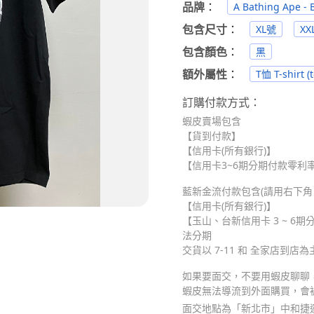
品牌
：
A Bathing Ape 
包含尺寸
：
XL號
XX
包含顏色
：
黑
額外屬性
：
T恤 T-shirt (t
訂購付款方式：
蝦皮賣場包含
【貨到付款】
【信用卡(所有銀行)】
【信用卡3~6期分期付款零利率】
藍新金流付款包含(請用右下角 Me
【信用卡(所有銀行)】
【玉山、台新信用卡 3 ~ 6期分
法分期
交貨以 7-11 和 全家店到店為
如果要面交，不要用蝦皮聊聊，請
蝦皮無法導流到外面購買，會
面交地點為「新北市」中和捷運