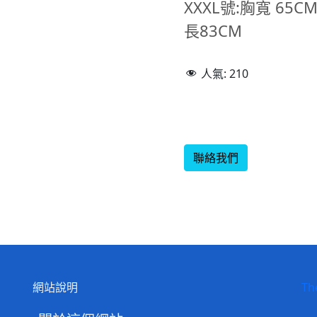
XXXL號:胸寬 65
長83CM
人氣:
210
聯絡我們
網站說明
Th