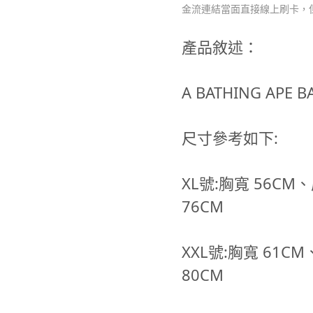
金流連結當面直接線上刷卡，
產品敘述：
A BATHING AP
尺寸參考如下:
XL號:胸寬 56C
76CM
XXL號:胸寬 61C
80CM