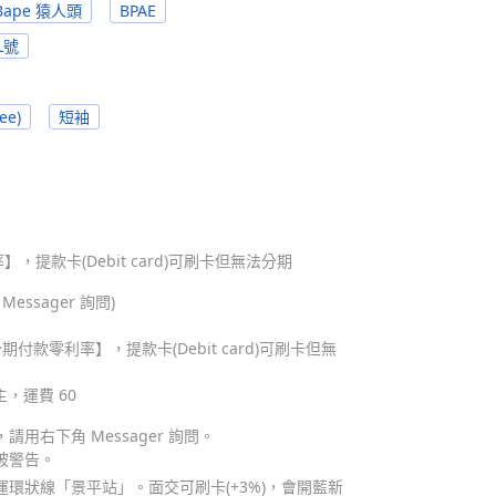
- Bape 猿人頭
BPAE
L號
ee)
短袖
，提款卡(Debit card)可刷卡但無法分期
ssager 詢問)
期付款零利率】，提款卡(Debit card)可刷卡但無
主，運費 60
用右下角 Messager 詢問。
被警告。
環狀線「景平站」。面交可刷卡(+3%)，會開藍新