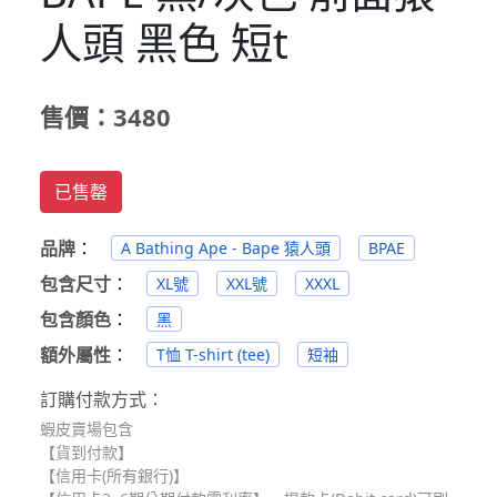
人頭 黑色 短t
售價：3480
已售罄
品牌
：
A Bathing Ape - Bape 猿人頭
BPAE
包含尺寸
：
XL號
XXL號
XXXL
包含顏色
：
黑
額外屬性
：
T恤 T-shirt (tee)
短袖
訂購付款方式：
蝦皮賣場包含
【貨到付款】
【信用卡(所有銀行)】