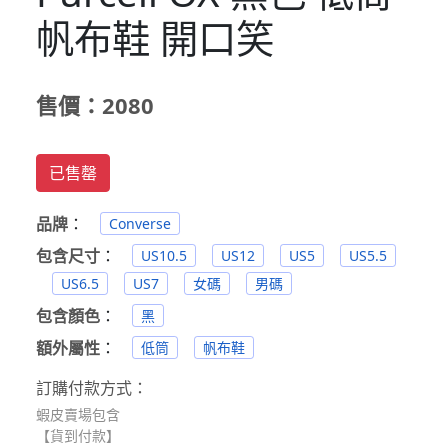
帆布鞋 開口笑
售價：2080
已售罄
品牌
：
Converse
包含尺寸
：
US10.5
US12
US5
US5.5
US6.5
US7
女碼
男碼
包含顏色
：
黑
額外屬性
：
低筒
帆布鞋
訂購付款方式：
蝦皮賣場包含
【貨到付款】