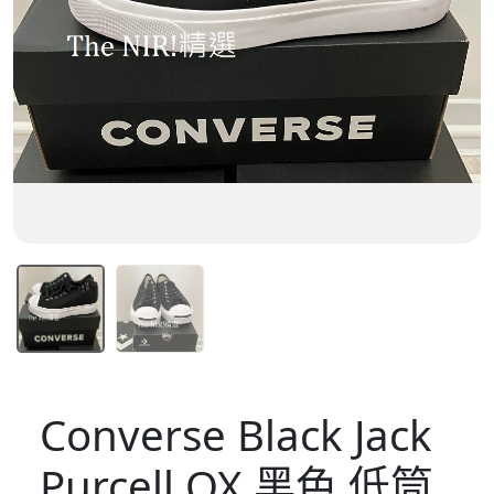
Converse Black Jack
Purcell OX 黑色 低筒