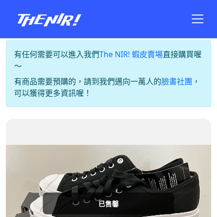
有任何需要可以進入我們
The NIR! 蝦皮賣場
直接購買喔
～
有商品需要預購的，請到我們邁向一萬人的
臉書社團
，
可以獲得更多資訊喔！
已售馨