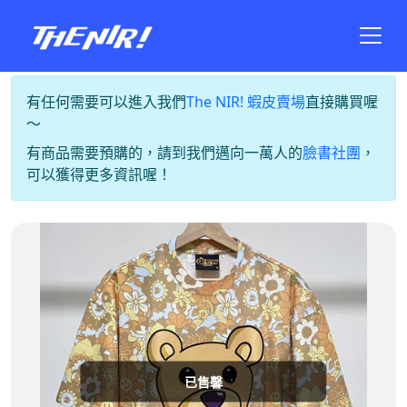
有任何需要可以進入我們
The NIR! 蝦皮賣場
直接購買喔
～
有商品需要預購的，請到我們邁向一萬人的
臉書社團
，
可以獲得更多資訊喔！
已售馨