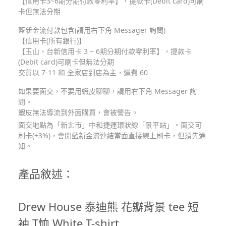
【信用卡3~6期分期付款零利率】，提款卡(Debit card)可刷
卡但無法分期
藍新金流付款包含(請用右下角 Messager 詢問)
【信用卡(所有銀行)】
【玉山、台新信用卡 3 ~ 6期分期付款零利率】，提款卡
(Debit card)可刷卡但無法分期
交貨以 7-11 和 全家店到店為主，運費 60
如果要面交，不要用蝦皮聊聊，請用右下角 Messager 詢
問。
蝦皮無法導流到外面購買，會被警告。
面交地點為「新北市」中和捷運環狀線「景平站」。面交可
刷卡(+3%)，會開藍新金流連結當面直接線上刷卡，但須先通
知。
產品敘述：
Drew House 泰迪熊 花瓣背景 tee 短
袖 T恤 White T-shirt