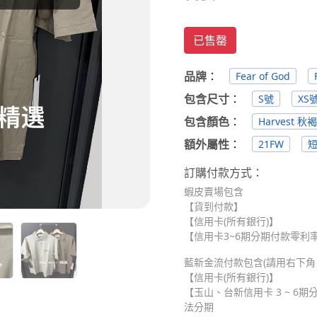
已售罄
品牌
：
Fear of God
包含尺寸
：
S號
XS
包含顏色
：
Harvest 秋
額外屬性
：
21FW
訂購付款方式：
蝦皮賣場包含
【貨到付款】
【信用卡(所有銀行)】
【信用卡3~6期分期付款零利率】
藍新金流付款包含(請用右下角 Me
【信用卡(所有銀行)】
【玉山、台新信用卡 3 ~ 6期分
法分期