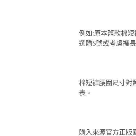
例如:原本舊款棉短
選購S號或考慮褲
棉短褲腰圍尺寸對
表。
購入來源官方正版