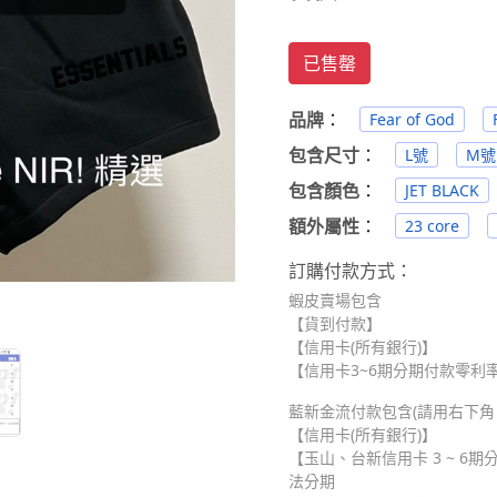
已售罄
品牌
：
Fear of God
包含尺寸
：
L號
M號
包含顏色
：
JET BLACK
額外屬性
：
23 core
訂購付款方式：
蝦皮賣場包含
【貨到付款】
【信用卡(所有銀行)】
【信用卡3~6期分期付款零利率】
藍新金流付款包含(請用右下角 Me
【信用卡(所有銀行)】
【玉山、台新信用卡 3 ~ 6期分
法分期