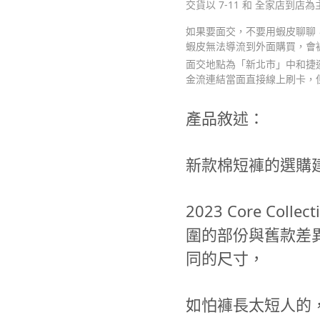
交貨以 7-11 和 全家店到店為
如果要面交，不要用蝦皮聊聊，請
蝦皮無法導流到外面購買，會
面交地點為「新北市」中和捷運
金流連結當面直接線上刷卡，
產品敘述：
新款棉短褲的選購
2023 Core Co
圍的部份與舊款差
同的尺寸，
如怕褲長太短人的