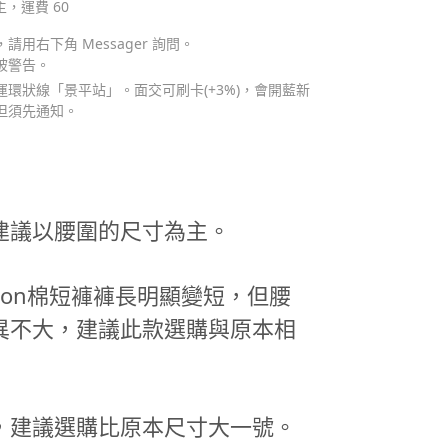
主，運費 60
用右下角 Messager 詢問。
被警告。
環狀線「景平站」。面交可刷卡(+3%)，會開藍新
但須先通知。
建議以腰圍的尺寸為主。
llection棉短褲褲長明顯變短，但腰
異不大，建議此款選購與原本相
，建議選購比原本尺寸大一號。