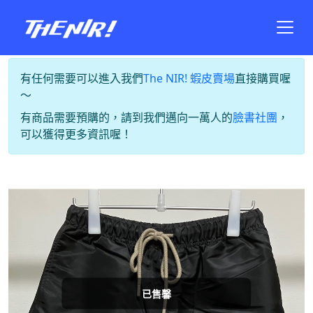
有任何需要可以進入我們
The NIR! 蝦皮賣場
直接購買喔
～
有商品需要預購的，請到我們邁向一萬人的
臉書社團
，
可以獲得更多資訊喔！
已售馨