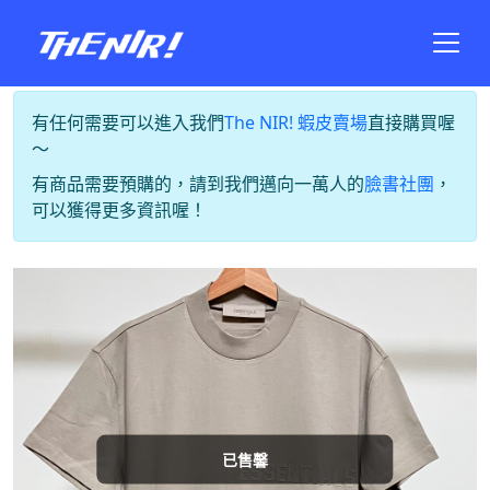
有任何需要可以進入我們
The NIR! 蝦皮賣場
直接購買喔
～
有商品需要預購的，請到我們邁向一萬人的
臉書社團
，
可以獲得更多資訊喔！
已售馨