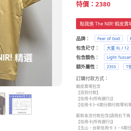
特價：2380
點我進 The NIR! 蝦皮
品牌
：
Fear of God
包含尺寸
：
大童 XL / 12
包含顏色
：
Light Tusca
額外屬性
：
23SS
T恤
訂購付款方式：
蝦皮賣場包含
【貨到付款】
【信用卡(所有銀行)】
【信用卡3~6期分期付款零利率】
藍新金流付款包含(請用右下角 Me
【信用卡(所有銀行)】
【玉山、台新信用卡 3 ~ 6期分