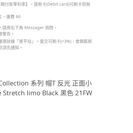
期付款零利率】，提款卡(Debit card)可刷卡但無
主，運費 60
用右下角 Messager 詢問。
被警告。
環狀線「景平站」。面交可刷卡(+3%)，會開藍新
但須先通知。
e Collection 系列 帽T 反光 正面小
e Stretch limo Black 黑色 21FW