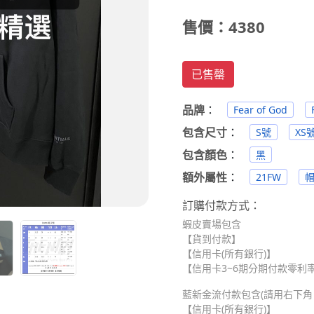
售價：4380
已售罄
品牌
：
Fear of God
包含尺寸
：
S號
XS
包含顏色
：
黑
額外屬性
：
21FW
帽
訂購付款方式：
蝦皮賣場包含
【貨到付款】
【信用卡(所有銀行)】
【信用卡3~6期分期付款零利率】
藍新金流付款包含(請用右下角 Me
【信用卡(所有銀行)】