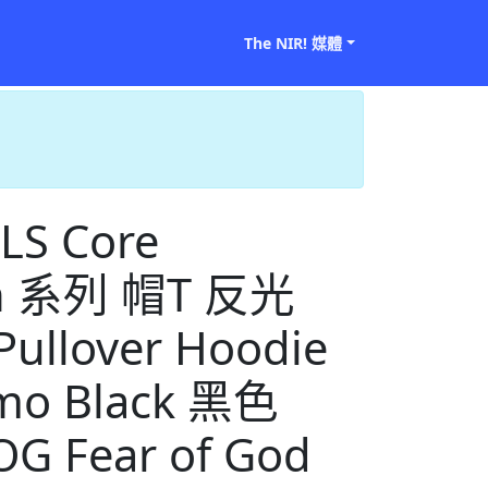
The NIR! 媒體
LS Core
ion 系列 帽T 反光
llover Hoodie
limo Black 黑色
OG Fear of God