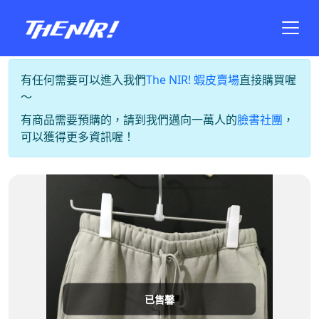
有任何需要可以進入我們
The NIR! 蝦皮賣場
直接購買喔
～
有商品需要預購的，請到我們邁向一萬人的
臉書社團
，
可以獲得更多資訊喔！
已售馨