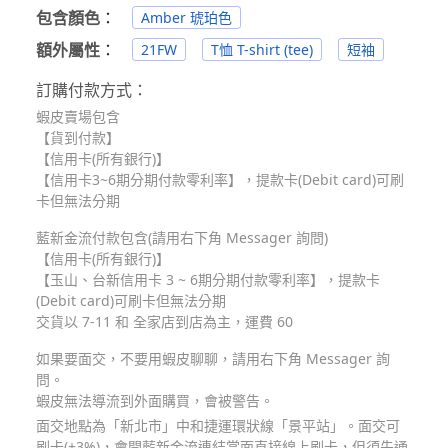
包含顏色
：
Amber 琥珀色
額外屬性
：
21FW
T恤 T-shirt (tee)
短袖
訂購付款方式：
蝦皮賣場包含
【貨到付款】
【信用卡(所有銀行)】
【信用卡3~6期分期付款零利率】，提款卡(Debit card)可刷
卡但無法分期
藍新金流付款包含(請用右下角 Messager 詢問)
【信用卡(所有銀行)】
【玉山、台新信用卡 3 ~ 6期分期付款零利率】，提款卡
(Debit card)可刷卡但無法分期
交貨以 7-11 和 全家店到店為主，運費 60
如果要面交，不要用蝦皮聊聊，請用右下角 Messager 詢
問。
蝦皮無法導流到外面購買，會被警告。
面交地點為「新北市」中和捷運環狀線「景平站」。面交可
刷卡(+3%)，會開藍新金流連結當面直接線上刷卡，但須先通