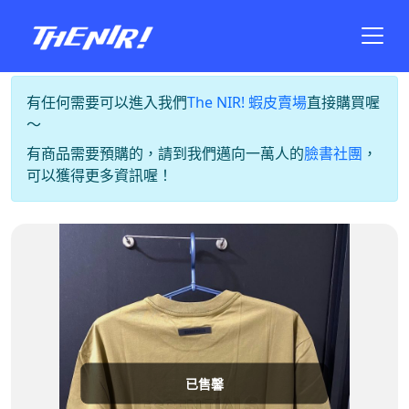
有任何需要可以進入我們
The NIR! 蝦皮賣場
直接購買喔
～
有商品需要預購的，請到我們邁向一萬人的
臉書社團
，
可以獲得更多資訊喔！
已售馨