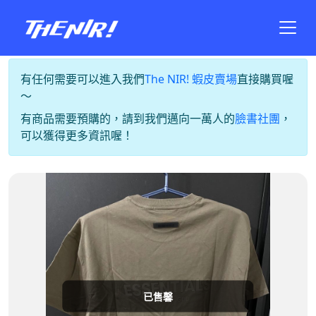
有任何需要可以進入我們
The NIR! 蝦皮賣場
直接購買喔
～
有商品需要預購的，請到我們邁向一萬人的
臉書社團
，
可以獲得更多資訊喔！
已售馨