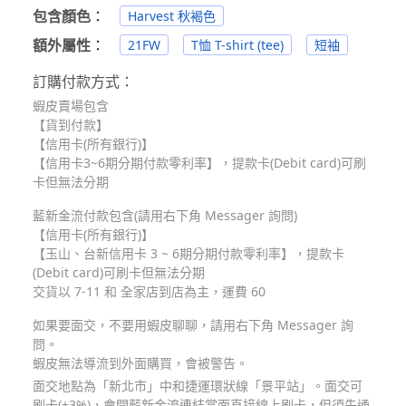
包含顏色
：
Harvest 秋褐色
額外屬性
：
21FW
T恤 T-shirt (tee)
短袖
訂購付款方式：
蝦皮賣場包含
【貨到付款】
【信用卡(所有銀行)】
【信用卡3~6期分期付款零利率】，提款卡(Debit card)可刷
卡但無法分期
藍新金流付款包含(請用右下角 Messager 詢問)
【信用卡(所有銀行)】
【玉山、台新信用卡 3 ~ 6期分期付款零利率】，提款卡
(Debit card)可刷卡但無法分期
交貨以 7-11 和 全家店到店為主，運費 60
如果要面交，不要用蝦皮聊聊，請用右下角 Messager 詢
問。
蝦皮無法導流到外面購買，會被警告。
面交地點為「新北市」中和捷運環狀線「景平站」。面交可
刷卡(+3%)，會開藍新金流連結當面直接線上刷卡，但須先通