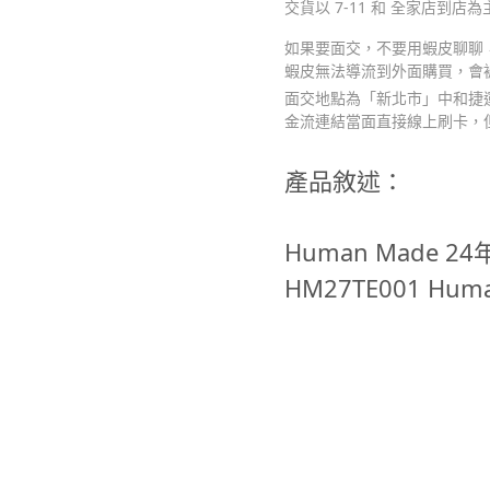
交貨以 7-11 和 全家店到店為
如果要面交，不要用蝦皮聊聊，請
蝦皮無法導流到外面購買，會
面交地點為「新北市」中和捷運
金流連結當面直接線上刷卡，
產品敘述：
Human Made 24
HM27TE001 Hum