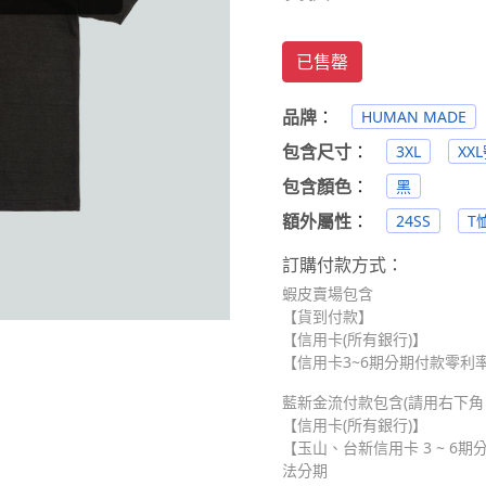
已售罄
品牌
：
HUMAN MADE
包含尺寸
：
3XL
XX
包含顏色
：
黑
額外屬性
：
24SS
T恤
訂購付款方式：
蝦皮賣場包含
【貨到付款】
【信用卡(所有銀行)】
【信用卡3~6期分期付款零利率】
藍新金流付款包含(請用右下角 Me
【信用卡(所有銀行)】
【玉山、台新信用卡 3 ~ 6期分
法分期