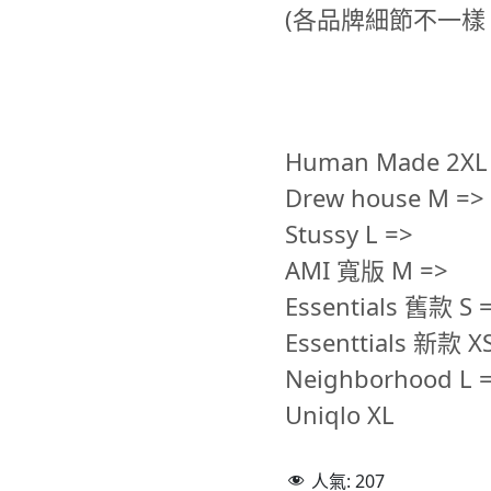
(各品牌細節不一樣
Human Made 2XL
Drew house M =>
Stussy L =>
AMI 寬版 M =>
Essentials 舊款 S 
Essenttials 新款 X
Neighborhood L 
Uniqlo XL
人氣:
207