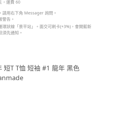
主，運費 60
用右下角 Messager 詢問。
被警告。
環狀線「景平站」。面交可刷卡(+3%)，會開藍新
但須先通知。
年 短T T恤 短袖 #1 龍年 黑色
anmade