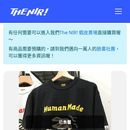
有任何需要可以進入我們
The NIR! 蝦皮賣場
直接購買喔
～
有商品需要預購的，請到我們邁向一萬人的
臉書社團
，
可以獲得更多資訊喔！
已售馨