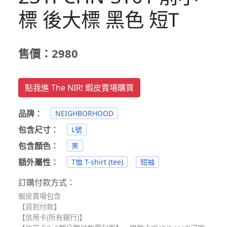
標 後大標 黑色 短T
售價：2980
點我進 The NIR! 蝦皮賣場購買
品牌
：
NEIGHBORHOOD
包含尺寸
：
L號
包含顏色
：
黑
額外屬性
：
T恤 T-shirt (tee)
短袖
訂購付款方式：
蝦皮賣場包含
【貨到付款】
【信用卡(所有銀行)】