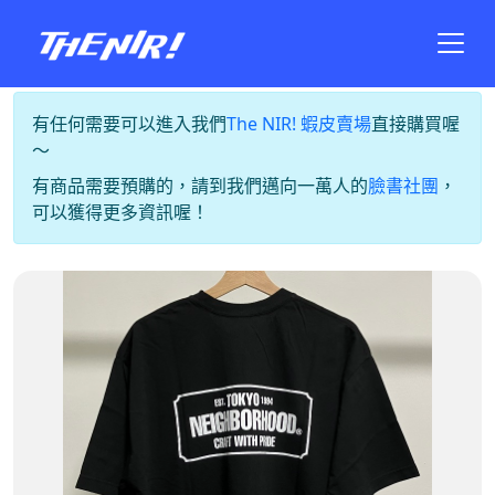
有任何需要可以進入我們
The NIR! 蝦皮賣場
直接購買喔
～
有商品需要預購的，請到我們邁向一萬人的
臉書社團
，
可以獲得更多資訊喔！