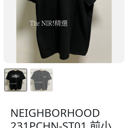
NEIGHBORHOOD
231PCHN-ST01 前小