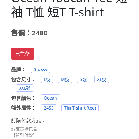
袖 T恤 短T T-shirt
售價：2480
已售罄
品牌
：
Stussy
包含尺寸
：
L號
M號
S號
XL號
XXL號
包含顏色
：
Ocean
額外屬性
：
24SS
T恤 T-shirt (tee)
訂購付款方式：
蝦皮賣場包含
【貨到付款】