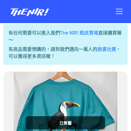
有任何需要可以進入我們
The NIR! 蝦皮賣場
直接購買喔
～
有商品需要預購的，請到我們邁向一萬人的
臉書社團
，
可以獲得更多資訊喔！
已售馨