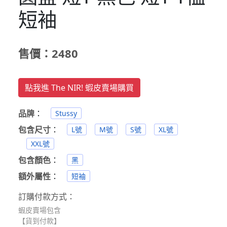
短袖
售價：2480
點我進 The NIR! 蝦皮賣場購買
品牌
：
Stussy
包含尺寸
：
L號
M號
S號
XL號
XXL號
包含顏色
：
黑
額外屬性
：
短袖
訂購付款方式：
蝦皮賣場包含
【貨到付款】