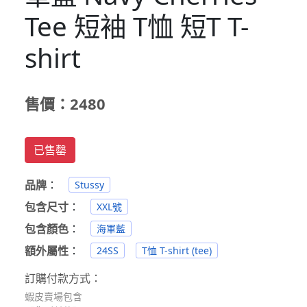
Tee 短袖 T恤 短T T-
shirt
售價：2480
已售罄
品牌
：
Stussy
包含尺寸
：
XXL號
包含顏色
：
海軍藍
額外屬性
：
24SS
T恤 T-shirt (tee)
訂購付款方式：
蝦皮賣場包含