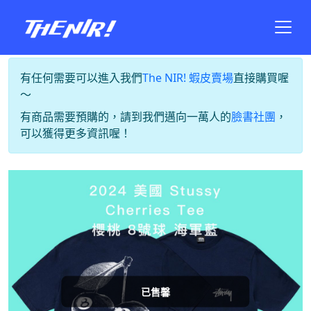
有任何需要可以進入我們
The NIR! 蝦皮賣場
直接購買喔
～
有商品需要預購的，請到我們邁向一萬人的
臉書社團
，
可以獲得更多資訊喔！
已售馨