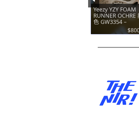
use 一般
Drew House 外框
Yeezy YZY FOAM
兩件組 –
字母 長襪 兩件組 –
RUNNER OCHRE
色各一
黑 白 兩色各一
色 GW3354 –
Adidas
$1290
$1290
$80