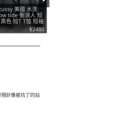
tussy 美國 水洗
Stussy 美國 水洗 十
Stussy
ow tide 衝浪人 短
字圓盤 短T 自然白
字圓盤 短
 黑色 短T T恤 短袖
短T T恤 短袖
T T恤 短
$2480
$2480
發現好像被坑了的站