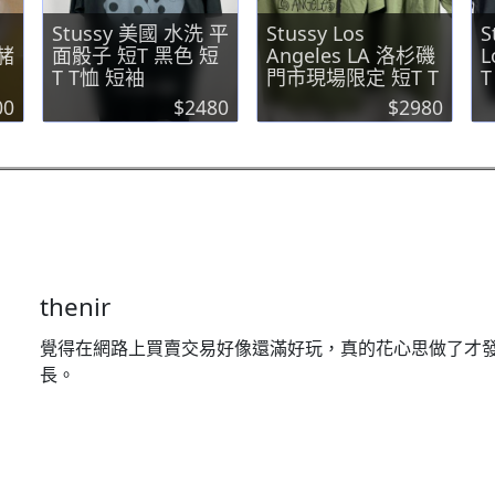
Stussy 美國 水洗 平
Stussy Los
S
 赭
面骰子 短T 黑色 短
Angeles LA 洛杉磯
L
T T恤 短袖
門市現場限定 短T T
T
恤 T-shirt
00
$2480
$2980
thenir
覺得在網路上買賣交易好像還滿好玩，真的花心思做了才
長。