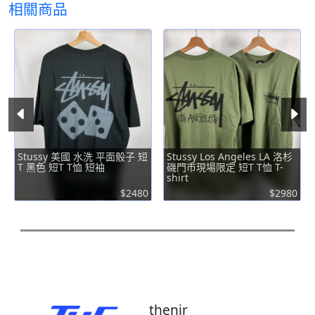
相關商品
Stussy 美國 水洗 平面骰子 短
Stussy Los Angeles LA 洛杉
T 黑色 短T T恤 短袖
磯門市現場限定 短T T恤 T-
shirt
$2480
$2980
thenir