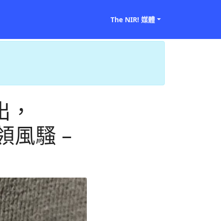
The NIR! 媒體
釋出，
引領風騷 –