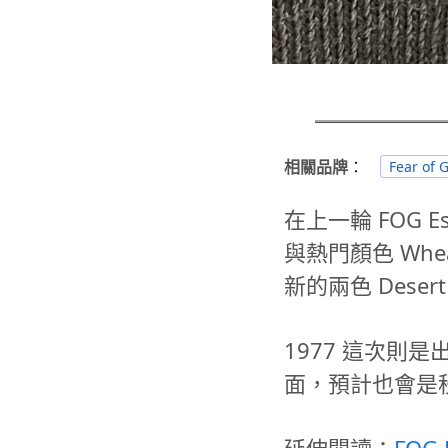
相關品牌
：
Fear of 
在上一輪 FOG Es
與熱門顏色 Whe
新的兩色 Dese
1977 這次則是出
面，預計也會是
延伸閱讀：
FOG