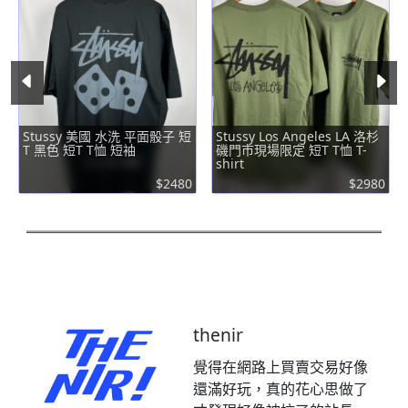
Stussy 美國 水洗 平面骰子 短
Stussy Los Angeles LA 洛杉
T 黑色 短T T恤 短袖
磯門市現場限定 短T T恤 T-
shirt
$2480
$2980
thenir
覺得在網路上買賣交易好像
還滿好玩，真的花心思做了